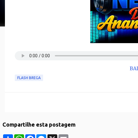
BA
FLASH BREGA
Compartilhe esta postagem
S
W
F
M
X
E