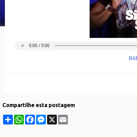
BA
Compartilhe esta postagem
S
W
F
M
X
E
h
h
a
e
m
a
a
c
s
a
r
t
e
s
i
e
s
b
e
l