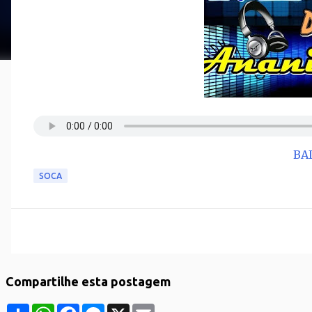
BA
SOCA
Compartilhe esta postagem
S
W
F
M
X
E