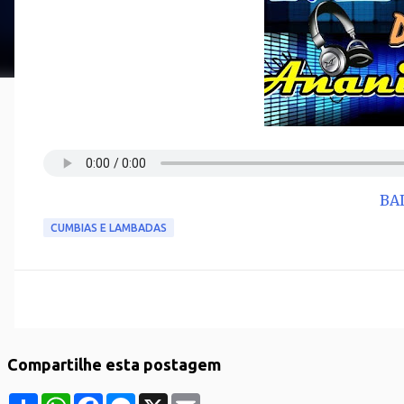
BA
CUMBIAS E LAMBADAS
Compartilhe esta postagem
S
W
F
M
X
E