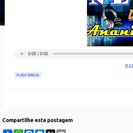
BA
FLASH BREGA
Compartilhe esta postagem
S
W
F
M
X
E