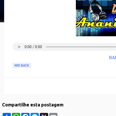
BA
MID BACK
Compartilhe esta postagem
S
W
F
M
X
E