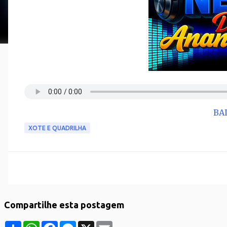
BA
XOTE E QUADRILHA
Compartilhe esta postagem
S
W
F
M
X
E