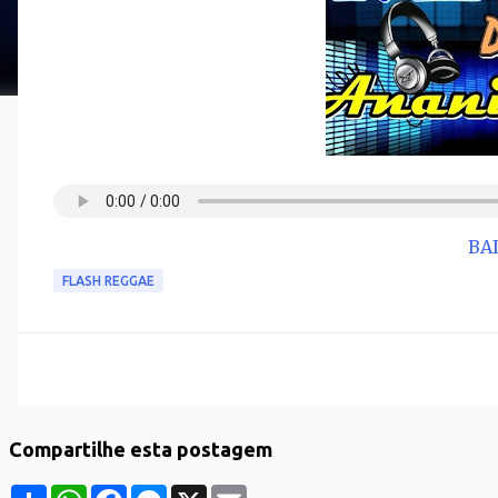
BA
FLASH REGGAE
Compartilhe esta postagem
S
W
F
M
X
E