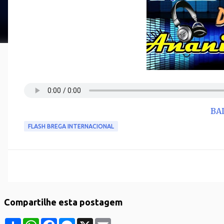
BA
FLASH BREGA INTERNACIONAL
Compartilhe esta postagem
S
W
F
M
X
E