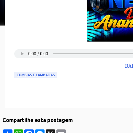
BA
CUMBIAS E LAMBADAS
Compartilhe esta postagem
S
W
F
M
X
E