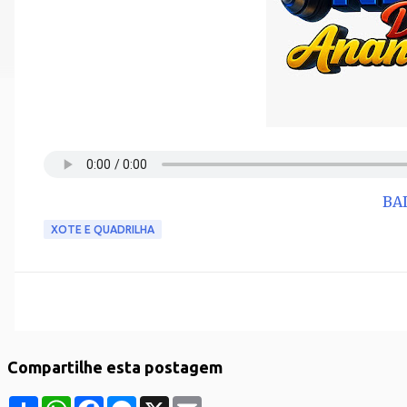
BA
XOTE E QUADRILHA
Compartilhe esta postagem
S
W
F
M
X
E