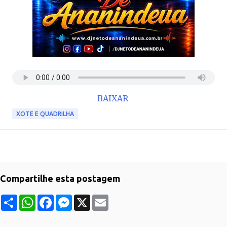
BAIXAR
XOTE E QUADRILHA
Compartilhe esta postagem
S
W
F
M
X
E
h
h
a
e
m
a
a
c
s
a
r
t
e
s
i