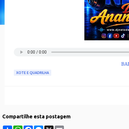
BA
XOTE E QUADRILHA
Compartilhe esta postagem
S
W
F
M
X
E